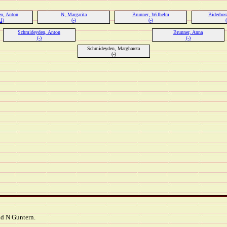
n, Anton
N, Margarita
Brunner, Wilhelm
Biderbos
1)
(-)
(-)
(
Schmideyden, Anton
Brunner, Anna
(-)
(-)
Schmideyden, Marghareta
(-)
nd N Guntern.