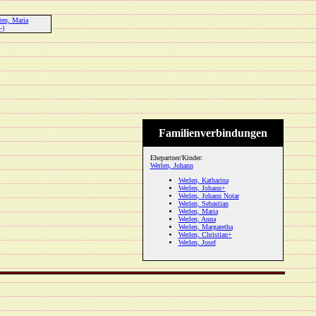
ten, Maria
-)
Familienverbindungen
Ehepartner/Kinder:
Werlen, Johann
Werlen, Katharina
Werlen, Johann+
Werlen, Johann Notar
Werlen, Sebastian
Werlen, Maria
Werlen, Anna
Werlen, Margaretha
Werlen, Christian+
Werlen, Josef